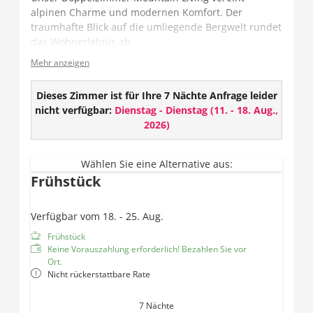
alpinen Charme und modernen Komfort. Der
traumhafte Blick auf die umliegende Bergwelt rundet
das Wohnerlebnis ab.
Mehr anzeigen
Das Zimmer verfügt entweder über ein offenes oder
geschlossenes Badezimmer und teilweise über ein
getrenntes WC.
Dieses Zimmer ist für Ihre 7 Nächte Anfrage leider
nicht verfügbar:
Dienstag - Dienstag
(
11. - 18. Aug.,
Ausstattung:
2026
)
TV
Wlan
Wählen Sie eine Alternative aus:
Safe
Frühstück
Offenes oder geschlossenes Badezimmer mit
Dusche und Haarföhn
Verfügbar vom 18. - 25. Aug.
Teilweise getrenntes WC
Balkon
Frühstück
Keine Vorauszahlung erforderlich! Bezahlen Sie vor
Ort.
Nicht rückerstattbare Rate
7 Nächte