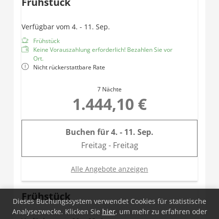
Frühstück
Haarföhn
Teilweise getrenntes WC
Daybed
Verfügbar vom 4. - 11. Sep.
Balkon
Frühstück
Keine Vorauszahlung erforderlich! Bezahlen Sie vor
Ort.
Nicht rückerstattbare Rate
7 Nächte
1.444,10 €
Buchen für
4. - 11. Sep.
Freitag - Freitag
Alle Angebote anzeigen
Frühstück
Dieses Buchungssystem verwendet Cookies für statistische
Analysezwecke. Klicken Sie
hier
, um mehr zu erfahren oder