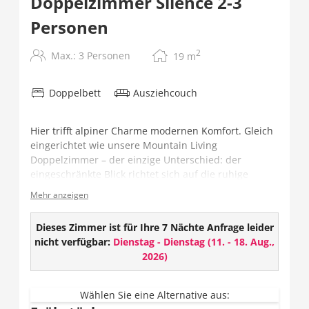
Doppelzimmer Silence 2-3
Personen
2
Max.: 3 Personen
19
m
Doppelbett
Ausziehcouch
Hier trifft alpiner Charme modernen Komfort. Gleich
eingerichtet wie unsere Mountain Living
Doppelzimmer – der einzige Unterschied: der
eingeschränkte Blick richtet sich auf die ruhige
Terrasse – ideal für Gäste, die Erholung und Stille
Mehr anzeigen
suchen.
Ausstattung:
Dieses Zimmer ist für Ihre 7 Nächte Anfrage leider
nicht verfügbar:
Dienstag - Dienstag
(
11. - 18. Aug.,
TV
2026
)
W-LAN
Safe
Geschlossenes Badezimmer mit Dusche und
Wählen Sie eine Alternative aus: