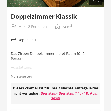
7
Doppelzimmer Klassik
2
Max.: 2 Personen
24
m
Doppelbett
Das Zirben Doppelzimmer bietet Raum für 2
Personen.
Ausstattung:
Gesund schlafen - im Zirbenholzbett
Mehr anzeigen
Flat TV mit über 100 Programmen
Radio
Dieses Zimmer ist für Ihre 7 Nächte Anfrage leider
Telefon
nicht verfügbar:
Dienstag - Dienstag
(
11. - 18. Aug.,
Safe
2026
)
Badezimmer mit Dusche/WC und Haarföhn
Balkon