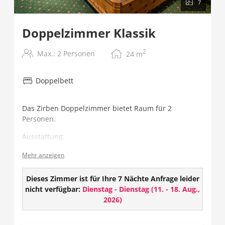
7
Doppelzimmer Klassik
2
Max.: 2 Personen
24
m
Doppelbett
Das Zirben Doppelzimmer bietet Raum für 2
Personen.
Ausstattung:
Gesund schlafen - im Zirbenholzbett
Mehr anzeigen
Flat TV mit über 100 Programmen
Radio
Dieses Zimmer ist für Ihre 7 Nächte Anfrage leider
Telefon
nicht verfügbar:
Dienstag - Dienstag
(
11. - 18. Aug.,
Safe
2026
)
Badezimmer mit Dusche/WC und Haarföhn
Balkon