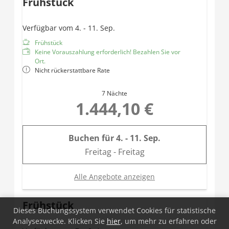
Frühstück
Haarföhn
Teilweise getrenntes WC
Daybed
Verfügbar vom 4. - 11. Sep.
Balkon
Frühstück
Keine Vorauszahlung erforderlich! Bezahlen Sie vor
Ort.
Nicht rückerstattbare Rate
7 Nächte
1.444,10 €
Buchen für
4. - 11. Sep.
Freitag - Freitag
Alle Angebote anzeigen
Frühstück
Dieses Buchungssystem verwendet Cookies für statistische
Analysezwecke. Klicken Sie
hier
, um mehr zu erfahren oder