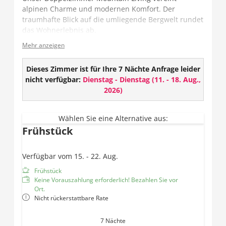
alpinen Charme und modernen Komfort. Der
traumhafte Blick auf die umliegende Bergwelt rundet
das Wohnerlebnis ab.
Mehr anzeigen
Das Zimmer verfügt entweder über ein offenes oder
geschlossenes Badezimmer und teilweise über ein
getrenntes WC.
Dieses Zimmer ist für Ihre 7 Nächte Anfrage leider
nicht verfügbar:
Dienstag - Dienstag
(
11. - 18. Aug.,
Ausstattung:
2026
)
TV
Wlan
Wählen Sie eine Alternative aus:
Safe
Frühstück
Offenes oder geschlossenes Badezimmer mit
Dusche und Haarföhn
Verfügbar vom 15. - 22. Aug.
Teilweise getrenntes WC
Balkon
Frühstück
Keine Vorauszahlung erforderlich! Bezahlen Sie vor
Ort.
Nicht rückerstattbare Rate
7 Nächte