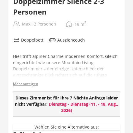
Doppelzimmer Silence 2-3
Personen
2
Max.: 3 Personen
19
m
Doppelbett
Ausziehcouch
Hier trifft alpiner Charme modernen Komfort. Gleich
eingerichtet wie unsere Mountain Living
Doppelzimmer – der einzige Unterschied: der
eingeschränkte Blick richtet sich auf die ruhige
Terrasse – ideal für Gäste, die Erholung und Stille
Mehr anzeigen
suchen.
Ausstattung:
Dieses Zimmer ist für Ihre 7 Nächte Anfrage leider
nicht verfügbar:
Dienstag - Dienstag
(
11. - 18. Aug.,
TV
2026
)
W-LAN
Safe
Geschlossenes Badezimmer mit Dusche und
Wählen Sie eine Alternative aus: