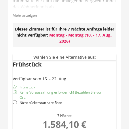
traumhafte Blick auf die umliegende Bergwelt rundet
das Wohnerlebnis ab.
Mehr anzeigen
Das Zimmer verfügt entweder über ein offenes oder
geschlossenes Badezimmer und teilweise über ein
getrenntes WC.
Dieses Zimmer ist für Ihre 7 Nächte Anfrage leider
nicht verfügbar:
Montag - Montag
(
10. - 17. Aug.,
Ausstattung:
2026
)
TV
Wlan
Wählen Sie eine Alternative aus:
Safe
Frühstück
Offenes oder geschlossenes Badezimmer mit
Dusche und Haarföhn
Verfügbar vom 15. - 22. Aug.
Teilweise getrenntes WC
Balkon
Frühstück
Keine Vorauszahlung erforderlich! Bezahlen Sie vor
Ort.
Nicht rückerstattbare Rate
7 Nächte
1.584,10 €