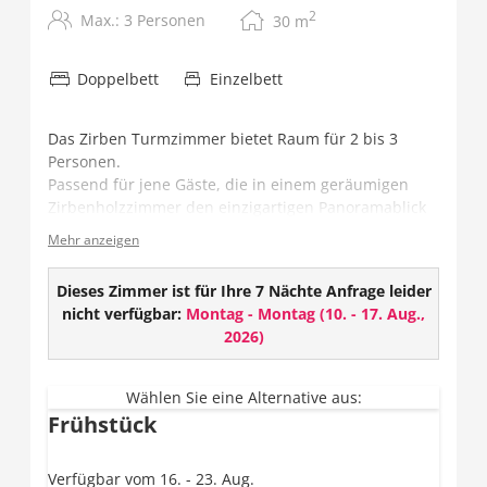
2
Max.: 3 Personen
30
m
Doppelbett
Einzelbett
Das Zirben Turmzimmer bietet Raum für 2 bis 3
Personen.
Passend für jene Gäste, die in einem geräumigen
Zirbenholzzimmer den einzigartigen Panoramablick
auf die Bergwelt des Grossarltals genießen wollen.
Mehr anzeigen
Ausstattung:
Dieses Zimmer ist für Ihre 7 Nächte Anfrage leider
Gesund schlafen - im Zirbenholzbett
nicht verfügbar:
Montag - Montag
(
10. - 17. Aug.,
Holzboden
2026
)
Flat TV mit über 100 Programmen
Radio
Telefon
Wählen Sie eine Alternative aus:
Frühstück
Safe
Badezimmer mit Dusche/WC und Haarföhn
Balkon mit Panorama-Bergblick
Verfügbar vom 16. - 23. Aug.