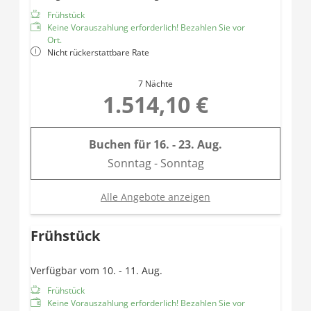
Gemütliche Sitzgruppe im Erker
Frühstück
Nur 1 Turmzimmer hat ein extra fixes Einzelbett! Wir
Keine Vorauszahlung erforderlich! Bezahlen Sie vor
können das daher nur direkt fix Zusagen ob dieses
Ort.
Nicht rückerstattbare Rate
auch frei oder das mit nur 1 Doppelbett.
7 Nächte
1.514,10 €
Buchen für
16. - 23. Aug.
Sonntag - Sonntag
Alle Angebote anzeigen
Frühstück
Verfügbar vom 10. - 11. Aug.
Frühstück
Keine Vorauszahlung erforderlich! Bezahlen Sie vor