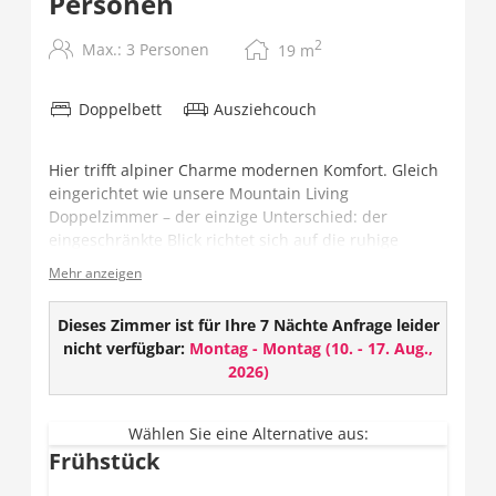
Personen
2
Max.: 3 Personen
19
m
Doppelbett
Ausziehcouch
Hier trifft alpiner Charme modernen Komfort. Gleich
eingerichtet wie unsere Mountain Living
Doppelzimmer – der einzige Unterschied: der
eingeschränkte Blick richtet sich auf die ruhige
Terrasse – ideal für Gäste, die Erholung und Stille
Mehr anzeigen
suchen.
Ausstattung:
Dieses Zimmer ist für Ihre 7 Nächte Anfrage leider
nicht verfügbar:
Montag - Montag
(
10. - 17. Aug.,
TV
2026
)
W-LAN
Safe
Geschlossenes Badezimmer mit Dusche und
Wählen Sie eine Alternative aus:
Frühstück
Haarföhn
Teilweise getrenntes WC