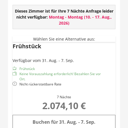
Abschalten. Perfekt für eine Auszeit zu zweit.
Ausstattung:
Dieses Zimmer ist für Ihre 7 Nächte Anfrage leider
nicht verfügbar:
Montag - Montag
(
10. - 17. Aug.,
TV
2026
)
W-LAN
Safe
Offenes Badezimmer mit Dusche und Haarföhn
Wählen Sie eine Alternative aus:
Frühstück
WC
Badewanne
Infrarotkabine
Verfügbar vom 31. Aug. - 7. Sep.
Daybed
Frühstück
Balkon
Keine Vorauszahlung erforderlich! Bezahlen Sie vor
Ort.
Nicht rückerstattbare Rate
7 Nächte
2.074,10 €
Buchen für
31. Aug. - 7. Sep.