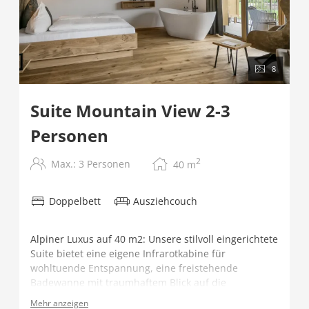
8
Suite Mountain View 2-3
Personen
2
Max.: 3 Personen
40
m
Doppelbett
Ausziehcouch
Alpiner Luxus auf 40 m2: Unsere stilvoll eingerichtete
Suite bietet eine eigene Infrarotkabine für
wohltuende Entspannung, eine freistehende
Badewanne mit traumhaftem Blick auf die
umliegende Bergwelt und ganz viel Platz zum
Mehr anzeigen