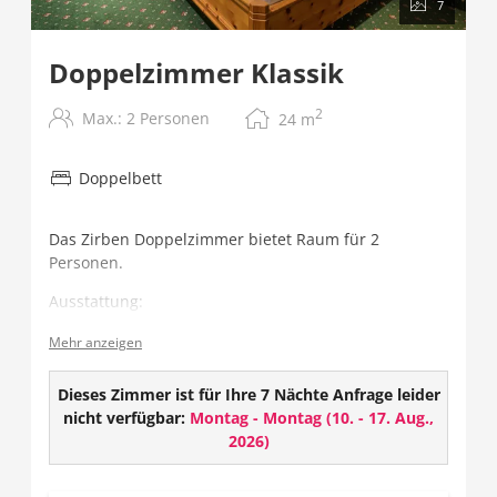
7
Doppelzimmer Klassik
2
Max.: 2 Personen
24
m
Doppelbett
Das Zirben Doppelzimmer bietet Raum für 2
Personen.
Ausstattung:
Gesund schlafen - im Zirbenholzbett
Mehr anzeigen
Flat TV mit über 100 Programmen
Radio
Dieses Zimmer ist für Ihre 7 Nächte Anfrage leider
Telefon
nicht verfügbar:
Montag - Montag
(
10. - 17. Aug.,
Safe
2026
)
Badezimmer mit Dusche/WC und Haarföhn
Balkon