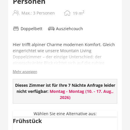
Personen
2
Max.: 3 Personen
19
m
Doppelbett
Ausziehcouch
Hier trifft alpiner Charme modernen Komfort. Gleich
eingerichtet wie unsere Mountain Living
Doppelzimmer – der einzige Unterschied: der
eingeschränkte Blick richtet sich auf die ruhige
Terrasse – ideal für Gäste, die Erholung und Stille
Mehr anzeigen
suchen.
Ausstattung:
Dieses Zimmer ist für Ihre 7 Nächte Anfrage leider
nicht verfügbar:
Montag - Montag
(
10. - 17. Aug.,
TV
2026
)
W-LAN
Safe
Geschlossenes Badezimmer mit Dusche und
Wählen Sie eine Alternative aus:
Frühstück
Haarföhn
Teilweise getrenntes WC