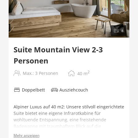
8
Suite Mountain View 2-3
Personen
2
Max.: 3 Personen
40
m
Doppelbett
Ausziehcouch
Alpiner Luxus auf 40 m2: Unsere stilvoll eingerichtete
Suite bietet eine eigene Infrarotkabine für
wohltuende Entspannung, eine freistehende
Badewanne mit traumhaftem Blick auf die
umliegende Bergwelt und ganz viel Platz zum
Mehr anzeigen