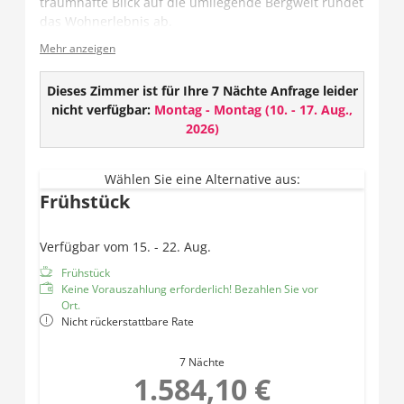
traumhafte Blick auf die umliegende Bergwelt rundet
das Wohnerlebnis ab.
Mehr anzeigen
Das Zimmer verfügt entweder über ein offenes oder
geschlossenes Badezimmer und teilweise über ein
getrenntes WC.
Dieses Zimmer ist für Ihre 7 Nächte Anfrage leider
nicht verfügbar:
Montag - Montag
(
10. - 17. Aug.,
Ausstattung:
2026
)
TV
Wlan
Wählen Sie eine Alternative aus:
Safe
Frühstück
Offenes oder geschlossenes Badezimmer mit
Dusche und Haarföhn
Verfügbar vom 15. - 22. Aug.
Teilweise getrenntes WC
Balkon
Frühstück
Keine Vorauszahlung erforderlich! Bezahlen Sie vor
Ort.
Nicht rückerstattbare Rate
7 Nächte
1.584,10 €