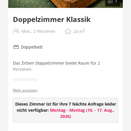
7
Doppelzimmer Klassik
2
Max.: 2 Personen
24
m
Doppelbett
Das Zirben Doppelzimmer bietet Raum für 2
Personen.
Ausstattung:
Gesund schlafen - im Zirbenholzbett
Mehr anzeigen
Flat TV mit über 100 Programmen
Radio
Dieses Zimmer ist für Ihre 7 Nächte Anfrage leider
Telefon
nicht verfügbar:
Montag - Montag
(
10. - 17. Aug.,
Safe
2026
)
Badezimmer mit Dusche/WC und Haarföhn
Balkon