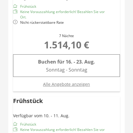
Gemütliche Sitzgruppe im Erker
Frühstück
Nur 1 Turmzimmer hat ein extra fixes Einzelbett! Wir
Keine Vorauszahlung erforderlich! Bezahlen Sie vor
können das daher nur direkt fix Zusagen ob dieses
Ort.
Nicht rückerstattbare Rate
auch frei oder das mit nur 1 Doppelbett.
7 Nächte
1.514,10 €
Buchen für
16. - 23. Aug.
Sonntag - Sonntag
Alle Angebote anzeigen
Frühstück
Verfügbar vom 10. - 11. Aug.
Frühstück
Keine Vorauszahlung erforderlich! Bezahlen Sie vor