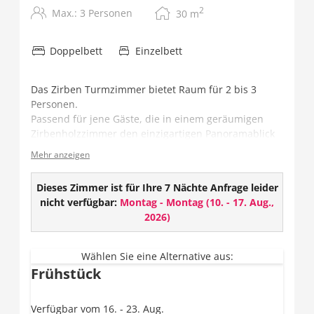
2
Max.: 3 Personen
30
m
Doppelbett
Einzelbett
Das Zirben Turmzimmer bietet Raum für 2 bis 3
Personen.
Passend für jene Gäste, die in einem geräumigen
Zirbenholzzimmer den einzigartigen Panoramablick
auf die Bergwelt des Grossarltals genießen wollen.
Mehr anzeigen
Ausstattung:
Dieses Zimmer ist für Ihre 7 Nächte Anfrage leider
Gesund schlafen - im Zirbenholzbett
nicht verfügbar:
Montag - Montag
(
10. - 17. Aug.,
Holzboden
2026
)
Flat TV mit über 100 Programmen
Radio
Telefon
Wählen Sie eine Alternative aus:
Frühstück
Safe
Badezimmer mit Dusche/WC und Haarföhn
Balkon mit Panorama-Bergblick
Verfügbar vom 16. - 23. Aug.