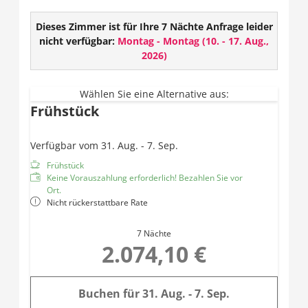
Abschalten. Perfekt für eine Auszeit zu zweit.
Ausstattung:
Dieses Zimmer ist für Ihre 7 Nächte Anfrage leider
nicht verfügbar:
Montag - Montag
(
10. - 17. Aug.,
TV
2026
)
W-LAN
Safe
Offenes Badezimmer mit Dusche und Haarföhn
Wählen Sie eine Alternative aus:
Frühstück
WC
Badewanne
Infrarotkabine
Verfügbar vom 31. Aug. - 7. Sep.
Daybed
Frühstück
Balkon
Keine Vorauszahlung erforderlich! Bezahlen Sie vor
Ort.
Nicht rückerstattbare Rate
7 Nächte
2.074,10 €
Buchen für
31. Aug. - 7. Sep.