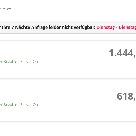
TV
nzeigen
W-LAN
Safe
Geschlossenes Badezimmer mit Dusche und Haarföhn
 Ihre 7 Nächte Anfrage leider nicht verfügbar:
Dienstag - Diensta
Teilweise getrenntes WC
Daybed
Balkon
1.444
! Bezahlen Sie vor Ort.
618,
! Bezahlen Sie vor Ort.