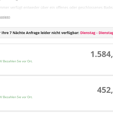
mmer verfügt entweder über ein offenes oder geschlossenes Bade
ttung:
nzeigen
TV
Wlan
 Ihre 7 Nächte Anfrage leider nicht verfügbar:
Dienstag - Diensta
Safe
Offenes oder geschlossenes Badezimmer mit Dusche und Haarföh
Teilweise getrenntes WC
1.584
Balkon
! Bezahlen Sie vor Ort.
452,
! Bezahlen Sie vor Ort.