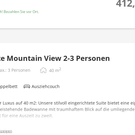
412,
! Bezahlen Sie vor Ort.
te Mountain View 2-3 Personen
2
ax.: 3 Personen
40
m
ppelbett
Ausziehcouch
r Luxus auf 40 m2: Unsere stilvoll eingerichtete Suite bietet eine
reistehende Badewanne mit traumhaftem Blick auf die umliegende 
t für eine Auszeit zu zweit.
ttung:
nzeigen