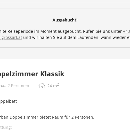
Ausgebucht!
ewählte Reiseperiode im Moment ausgebucht. Rufen Sie uns unter
+43
grossarl.at
und wir halten Sie auf dem Laufenden, wann wieder et
pelzimmer Klassik
2
ax.: 2 Personen
24
m
ppelbett
rben Doppelzimmer bietet Raum für 2 Personen.
ttung: