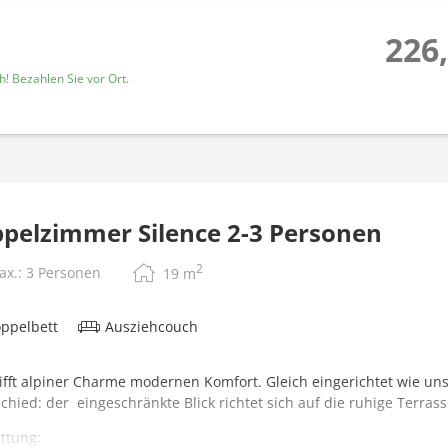
226,
! Bezahlen Sie vor Ort.
pelzimmer Silence 2-3 Personen
2
ax.: 3 Personen
19
m
ppelbett
Ausziehcouch
rifft alpiner Charme modernen Komfort. Gleich eingerichtet wie u
chied: der eingeschränkte Blick richtet sich auf die ruhige Terrass
ttung: