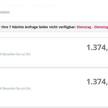
Gesund schlafen - im Zirbenholzbett
Flat TV mit über 100 Programmen
nzeigen
Radio
Telefon
Safe
 Ihre 7 Nächte Anfrage leider nicht verfügbar:
Dienstag - Diensta
Badezimmer mit Dusche/WC und Haarföhn
Balkon
1.374
! Bezahlen Sie vor Ort.
1.374
! Bezahlen Sie vor Ort.