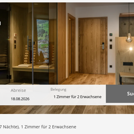
H
Belegung
Abreise
Su
1 Zimmer
für
2 Erwachsene
 Unsere verfügbaren Angebote
7 Nächte
),
1 Zimmer
für
2 Erwachsene