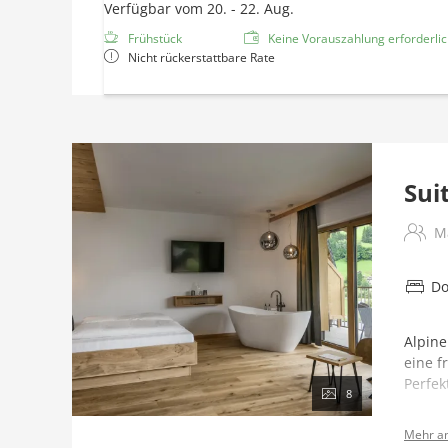
Verfügbar vom 20. - 22. Aug.
Frühstück
Keine Vorauszahlung erforderlich
Nicht rückerstattbare Rate
Sui
M
Do
Alpine
eine f
Perfek
8
Aussta
Mehr a