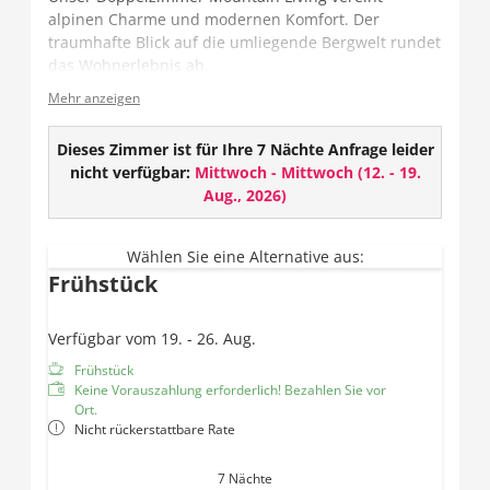
alpinen Charme und modernen Komfort. Der
traumhafte Blick auf die umliegende Bergwelt rundet
das Wohnerlebnis ab.
Mehr anzeigen
Das Zimmer verfügt entweder über ein offenes oder
geschlossenes Badezimmer und teilweise über ein
getrenntes WC.
Dieses Zimmer ist für Ihre 7 Nächte Anfrage leider
nicht verfügbar:
Mittwoch - Mittwoch
(
12. - 19.
Ausstattung:
Aug., 2026
)
TV
Wlan
Wählen Sie eine Alternative aus:
Safe
Frühstück
Offenes oder geschlossenes Badezimmer mit
Dusche und Haarföhn
Verfügbar vom 19. - 26. Aug.
Teilweise getrenntes WC
Balkon
Frühstück
Keine Vorauszahlung erforderlich! Bezahlen Sie vor
Ort.
Nicht rückerstattbare Rate
7 Nächte