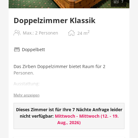
7
Doppelzimmer Klassik
2
Max.: 2 Personen
24
m
Doppelbett
Das Zirben Doppelzimmer bietet Raum für 2
Personen.
Ausstattung:
Gesund schlafen - im Zirbenholzbett
Mehr anzeigen
Flat TV mit über 100 Programmen
Radio
Dieses Zimmer ist für Ihre 7 Nächte Anfrage leider
Telefon
nicht verfügbar:
Mittwoch - Mittwoch
(
12. - 19.
Safe
Aug., 2026
)
Badezimmer mit Dusche/WC und Haarföhn
Balkon