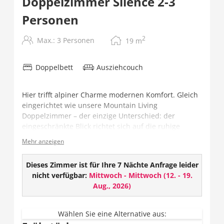
Doppelzimmer Silence 2-3
Personen
2
Max.: 3 Personen
19
m
Doppelbett
Ausziehcouch
Hier trifft alpiner Charme modernen Komfort. Gleich
eingerichtet wie unsere Mountain Living
Doppelzimmer – der einzige Unterschied: der
eingeschränkte Blick richtet sich auf die ruhige
Terrasse – ideal für Gäste, die Erholung und Stille
Mehr anzeigen
suchen.
Ausstattung:
Dieses Zimmer ist für Ihre 7 Nächte Anfrage leider
nicht verfügbar:
Mittwoch - Mittwoch
(
12. - 19.
TV
Aug., 2026
)
W-LAN
Safe
Geschlossenes Badezimmer mit Dusche und
Wählen Sie eine Alternative aus: