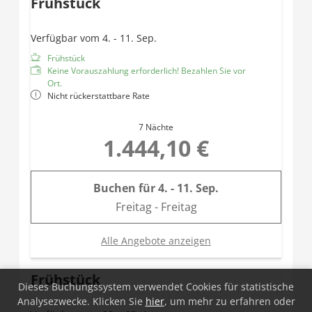
Frühstück
Haarföhn
Teilweise getrenntes WC
Daybed
Verfügbar vom 4. - 11. Sep.
Balkon
Frühstück
Keine Vorauszahlung erforderlich! Bezahlen Sie vor
Ort.
Nicht rückerstattbare Rate
7 Nächte
1.444,10 €
Buchen für
4. - 11. Sep.
Freitag - Freitag
Alle Angebote anzeigen
Frühstück
Dieses Buchungssystem verwendet Cookies für statistische
Analysezwecke. Klicken Sie
hier
, um mehr zu erfahren oder